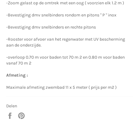
-Zoom gelast op de omtrek met een oog ( voorzien elk 1.2 m )
-Bevestiging dmv snelbinders rondom en pitons " P " inox
-Bevestiging dmv snelbinders en rechte pitons
-Rooster voor afvoer van het regenwater met UV bescherming
aan de onderzijde.
-overloop 0.70 m voor baden tot 70 m 2 en 0.80 m voor baden
vanaf 70 m 2
Afmeting :
Maximale afmeting zwembad 11 x 5 meter ( prijs per m2 )
Delen
Delen
Pinnen
op
op
Facebook
Pinterest