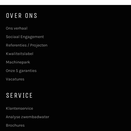
OVER ONS
Ons verhaal
Sociaal Engagement
Referenties / Projecten
Kwaliteitslabel
Machinepark
Onze 5 garanties
Vacatures
SERVICE
Klantenservice
Analyse zwembadwater
Brochures