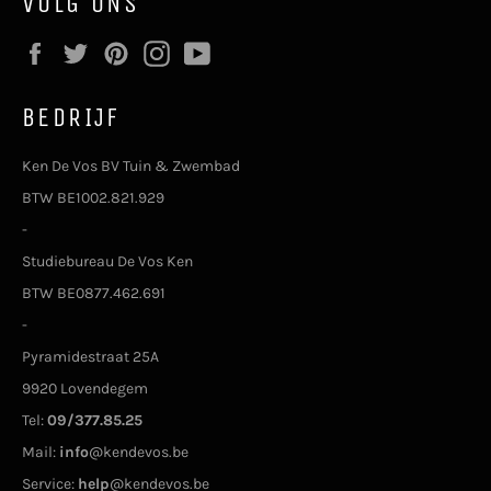
VOLG ONS
Facebook
Twitter
Pinterest
Instagram
YouTube
BEDRIJF
Ken De Vos BV Tuin & Zwembad
BTW BE1002.821.929
-
Studiebureau De Vos Ken
BTW BE0877.462.691
-
Pyramidestraat 25A
9920 Lovendegem
Tel:
09/377.85.25
Mail:
info
@kendevos.be
Service:
help
@kendevos.be