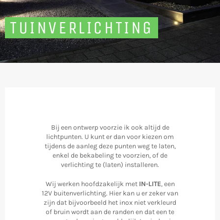
TUINVERLICHTING
Gebruik
de
pijlen
links/rechts
om
door
de
diavoorstelling
te
navigeren,
Bij een ontwerp voorzie ik ook altijd de
of
lichtpunten. U kunt er dan voor kiezen om
veeg
tijdens de aanleg deze punten weg te laten,
links/rechts
enkel de bekabeling te voorzien, of de
op
verlichting te (laten) installeren.
een
mobiel
Wij werken hoofdzakelijk met
IN-LITE
, een
apparaat
12V buitenverlichting. Hier kan u er zeker van
zijn dat bijvoorbeeld het inox niet verkleurd
of bruin wordt aan de randen en dat een te